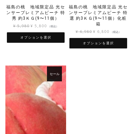
ン
ン
ま
福島の桃 地域限定品 光セ
福島の桃 地域限定品 光セ
が
が
す
ンサープレミアムピーチ 特
ンサープレミアムピーチ 特
あ
あ
秀 約3ＫＧ(9〜11個）
選 約3ＫＧ(9〜11個）化粧
り
り
箱
ま
ま
元
現
¥
5,980
¥
5,800
（税込）
す。
す。
元
現
の
在
¥
6,980
¥
6,800
（税込）
オ
オ
の
在
価
の
オプションを選択
プ
プ
価
の
格
価
オプションを選択
こ
シ
シ
格
価
は
格
こ
の
ョ
ョ
は
格
¥ 5,980
は
の
商
ン
ン
¥ 6,980
は
で
¥ 5,800
商
品
は
は
で
¥ 6,800
し
で
品
に
商
商
し
で
た。
す。
セール
に
は
品
品
た。
す。
は
複
ペ
ペ
複
数
ー
ー
数
の
ジ
ジ
の
バ
か
か
バ
リ
ら
ら
リ
エ
選
選
エ
ー
択
択
ー
シ
で
で
シ
ョ
き
き