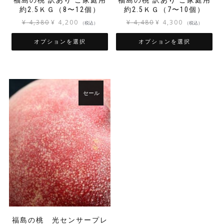
福島の桃 訳あり ご家庭用
福島の桃 訳あり ご家庭用
約2.5ＫＧ（8〜12個）
約2.5ＫＧ（7〜10個）
元
現
元
現
¥
4,380
¥
4,200
¥
4,480
¥
4,300
（税込）
（税込）
の
在
の
在
価
の
価
の
オプションを選択
オプションを選択
格
価
格
価
こ
こ
は
格
は
格
の
の
¥ 4,380
は
¥ 4,480
は
商
商
で
¥ 4,200
で
¥ 4,300
品
品
し
で
し
で
セール
に
に
た。
す。
た。
す。
は
は
複
複
数
数
の
の
バ
バ
リ
リ
エ
エ
ー
ー
シ
シ
ョ
ョ
ン
ン
福島の桃 光センサープレ
が
が