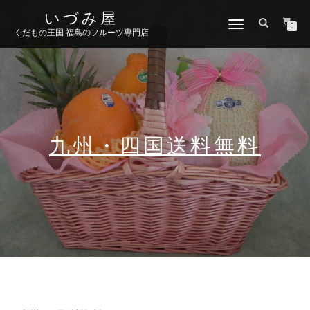
いづみ屋
ナ
0
くだもの王国 福島のフルーツ専門店
ビ
ゲ
ー
シ
ョ
ン
切
り
九州・四国送料無料
替
え