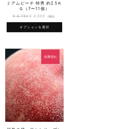
ミアムピーチ 特秀 約2.5Ｋ
あ
あ
Ｇ（7〜11個）
り
り
ま
ま
元
現
¥
4,780
¥
4,600
（税込）
す。
す。
の
在
オ
オ
価
の
オプションを選択
プ
プ
格
価
こ
シ
シ
は
格
の
ョ
ョ
¥ 4,780
は
商
ン
ン
で
¥ 4,600
品
は
は
し
で
在庫切れ
に
商
商
た。
す。
は
品
品
複
ペ
ペ
数
ー
ー
の
ジ
ジ
バ
か
か
リ
ら
ら
エ
選
選
ー
択
択
シ
で
で
ョ
き
き
ン
ま
ま