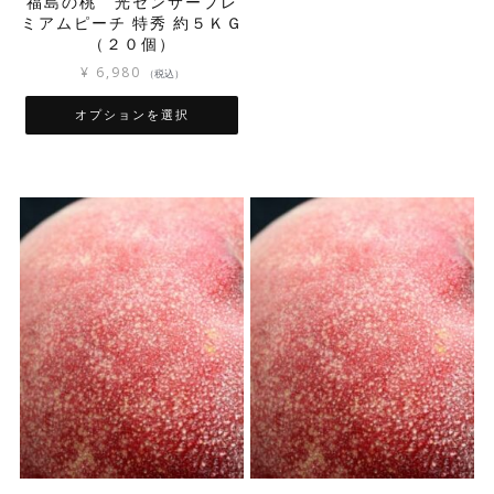
福島の桃 光センサープレ
が
す
す
ミアムピーチ 特秀 約５ＫＧ
あ
（２０個）
り
ま
¥
6,980
（税込）
す。
オ
オプションを選択
プ
こ
シ
の
ョ
商
ン
品
は
に
商
は
品
複
ペ
数
ー
の
ジ
バ
か
リ
ら
エ
選
ー
択
シ
で
ョ
き
ン
ま