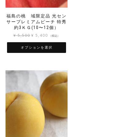
ョ
ン
ま
ま
ン
が
す
す
福島の桃 域限定品 光セン
が
あ
サープレミアムピーチ 特秀
あ
り
約3ＫＧ(10〜12個）
り
ま
ま
す。
元
現
¥
5,500
¥
5,400
（税込）
す。
オ
の
在
オ
プ
価
の
オプションを選択
プ
シ
格
価
こ
シ
ョ
は
格
の
ョ
ン
¥ 5,500
は
商
ン
は
で
¥ 5,400
品
は
商
し
で
に
商
品
た。
す。
は
品
ペ
複
ペ
ー
数
ー
ジ
の
ジ
か
バ
か
ら
リ
ら
選
エ
選
択
ー
択
で