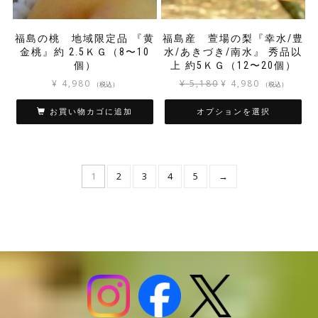
で
き
福島の桃 地域限定品 『黄
福島産 萱場の梨『幸水/豊
ま
金桃』約 2.5ＫＧ（8〜10
水/あきづき/南水』 秀品以
す
個）
上 約5ＫＧ（12〜20個）
元
現
¥
4,980
¥
5,180
¥
4,980
（税込）
（税込）
の
在
価
の
お買い物カゴに追加
オプションを選択
格
価
こ
は
格
の
¥ 5,180
は
商
で
¥ 4,980
1
2
3
4
5
→
品
し
で
に
た。
す。
は
複
数
の
バ
リ
エ
ー