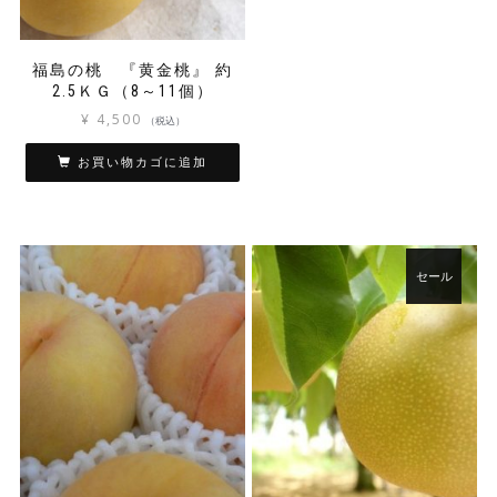
シ
で
き
ョ
き
ま
ン
ま
す
福島の桃 『黄金桃』 約
が
す
2.5ＫＧ（8～11個）
あ
り
¥
4,500
（税込）
ま
す。
お買い物カゴに追加
オ
プ
シ
ョ
ン
セール
は
商
品
ペ
ー
ジ
か
ら
選
択