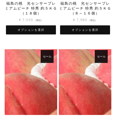
福島の桃 光センサープレ
福島の桃 光センサープレ
が
す
ミアムピーチ 特秀 約５ＫＧ
ミアムピーチ 特秀 約５ＫＧ
あ
（１８個）
（８～１６個）
り
ま
¥
7,500
¥
7,980
（税込）
（税込）
す。
オ
オプションを選択
オプションを選択
プ
こ
こ
シ
の
の
ョ
商
商
ン
品
品
は
セール
セール
に
に
商
は
は
品
複
複
ペ
数
数
ー
の
の
ジ
バ
バ
か
リ
リ
ら
エ
エ
選
ー
ー
択
シ
シ
で
ョ
ョ
き