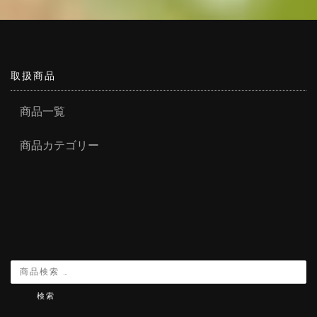
シ
ョ
ン
が
あ
り
取扱商品
ま
す。
商品一覧
オ
プ
商品カテゴリー
シ
ョ
ン
は
商
品
ペ
ー
ジ
か
ら
検索
選
択