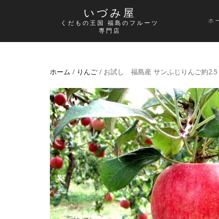
いづみ屋
ホ
くだもの王国 福島のフルーツ
専門店
ホーム
/
りんご
/ お試し 福島産 サンふじりんご約2.5