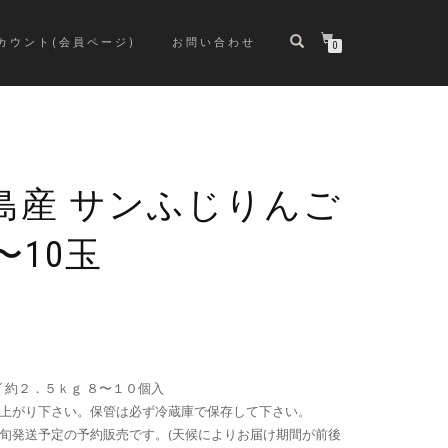
カウント(会員ページ)
お問い合わせ
0
島産 サンふじりんご
〜10玉
 約２．５ｋｇ ８〜１０個入
上がり下さい。保管は必ず冷蔵庫で保存して下さい。
旬発送予定の予約販売です。(天候によりお届け期間が前後