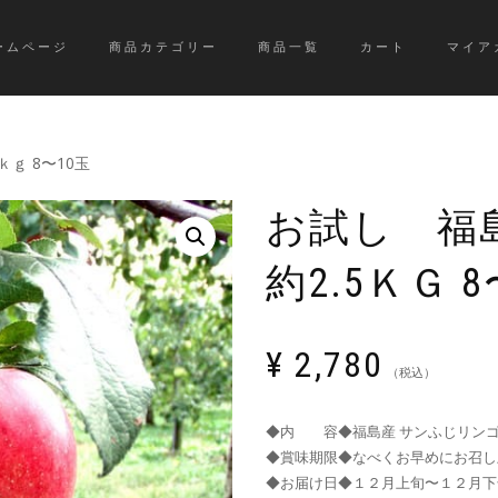
ームページ
商品カテゴリー
商品一覧
カート
マイア
ｋｇ 8〜10玉
お試し 福
約2.5ＫＧ 8
¥
2,780
（税込）
◆内 容◆福島産 サンふじリンゴ
◆賞味期限◆なべくお早めにお召し
◆お届け日◆１２月上旬〜１２月下