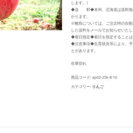
します。）
◆送 料◆本州、北海道は送料無料
かります。
※離島については、ご注文時の自動
した送料をメールでお知らせいたし
◆着日指定◆着日を指定することは
◆注意事項◆生育状況等により、予
とがあります。
在庫切れ
商品コード:
ap02-25k-8-10
カテゴリー:
りんご