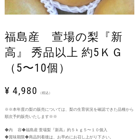
福島産 萱場の梨『新
高』 秀品以上 約5ＫＧ
（5〜10個）
¥
4,980
（税込）
※※本年度の梨の販売については、梨の生育状況を確認できた品種から
順次予約販売いたします※※
◆内 容◆福島産 萱場梨『新高』約５ｋｇ５〜１０個入
◆賞味期限◆商品到着後は、お早めにお召し上がり下さい。