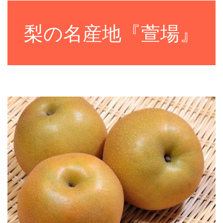
梨の名産地『萱場』