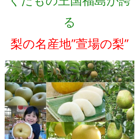
る
梨の名産地”萱場の梨”