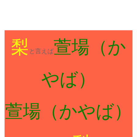
梨
萱場（か
と言えば
やば）
萱場（かやば）