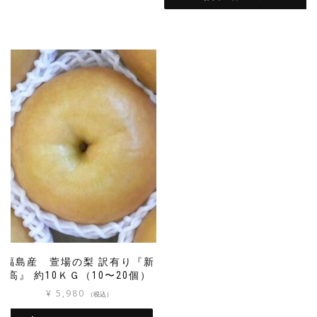
福島産 萱場の梨 訳有り『新
高』 約10ＫＧ（10〜20個）
¥
5,980
（税込）