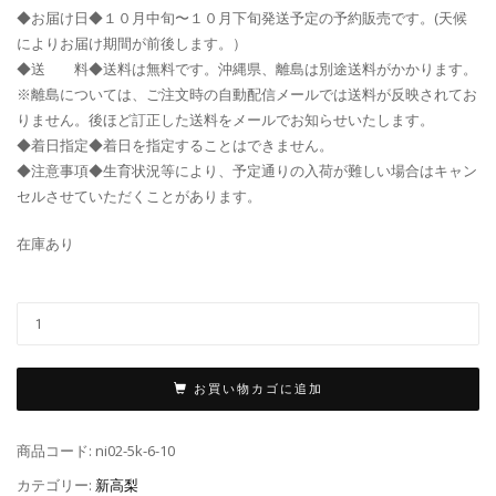
◆お届け日◆１０月中旬〜１０月下旬発送予定の予約販売です。(天候
によりお届け期間が前後します。）
◆送 料◆送料は無料です。沖縄県、離島は別途送料がかかります。
※離島については、ご注文時の自動配信メールでは送料が反映されてお
りません。後ほど訂正した送料をメールでお知らせいたします。
◆着日指定◆着日を指定することはできません。
◆注意事項◆生育状況等により、予定通りの入荷が難しい場合はキャン
セルさせていただくことがあります。
在庫あり
お買い物カゴに追加
商品コード:
ni02-5k-6-10
カテゴリー:
新高梨