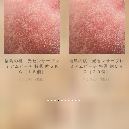
ンサープレ
福島の桃 光センサープレ
福島の桃 域限
特秀 約５Ｋ
ミアムピーチ 特秀 約５Ｋ
ンサープレミ
個）
Ｇ（２０個）
特秀 約3ＫＧ(
税込）
（税込）
（
¥
6,980
¥
5,400