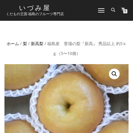
いづみ屋
ナ
0
くだもの王国 福島のフルーツ専門店
ビ
ゲ
ー
シ
ョ
ホーム
/
梨
/
新高梨
/ 福島産 萱場の梨『新高』 秀品以上 約5ｋ
ン
切
ｇ（5〜10個）
り
替
え