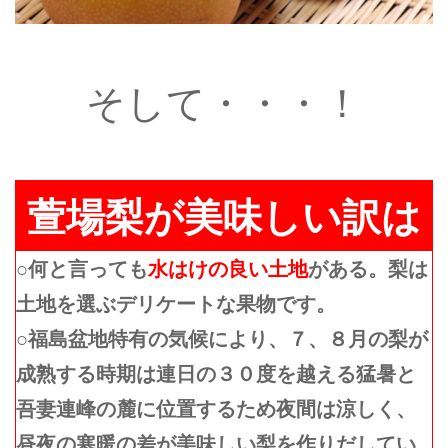
そして・・・！
萱場梨が美味しい訳は
○何と言っても
水はけの良い土地
がある。梨は
土地を選ぶデリケートな果物です。
○福島盆地特有の気候により、７、８月の梨が
成熟する時期は連日の３０度を越える猛暑と
吾妻連峰の麓に位置するため夜間は涼しく、
昼夜の寒暖の差が美味しい梨を作りだしてい