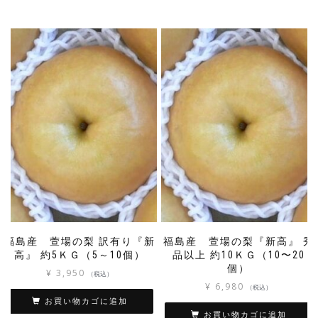
福島産 萱場の梨 訳有り『新
福島産 萱場の梨『新高』 秀
高』 約5ＫＧ（5～10個）
品以上 約10ＫＧ（10〜20
個）
¥
3,950
（税込）
¥
6,980
（税込）
お買い物カゴに追加
お買い物カゴに追加