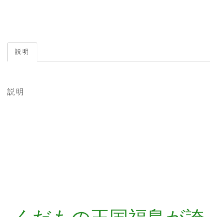
説明
説明
idumiya
くだもの王国福島が誇