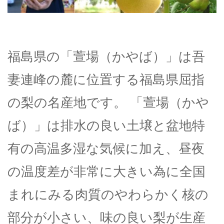
福島県の「萱場（かやば）」は吾
妻連峰の麓に位置する福島県屈指
の梨の名産地です。 「萱場（かや
ば）」は排水の良い土壌と盆地特
有の高温多湿な気候に加え、昼夜
の温度差が非常に大きい為に全国
まれにみる肉質のやわらかく核の
部分が小さい、味の良い梨が生産