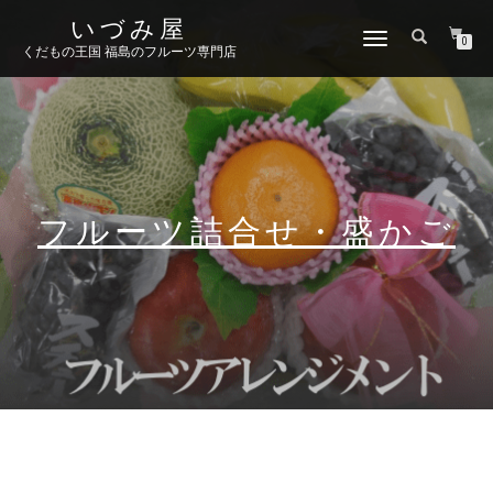
いづみ屋
ナ
0
くだもの王国 福島のフルーツ専門店
ビ
ゲ
ー
シ
ョ
ン
切
り
フルーツ詰合せ・盛かご
替
え