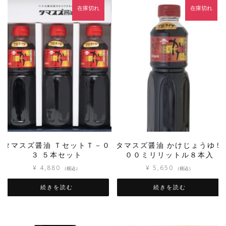
在庫切れ
在庫切れ
タマスズ醤油 ＴセットＴ－０
タマスズ醤油 かけじょうゆ５
３ ５本セット
００ミリリットル８本入
¥
4,880
¥
5,650
（税込）
（税込）
続きを読む
続きを読む