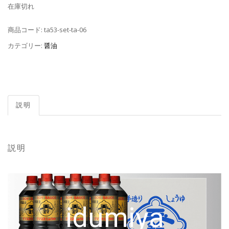
在庫切れ
商品コード:
ta53-set-ta-06
カテゴリー:
醤油
説明
説明
idumiya
idumiya