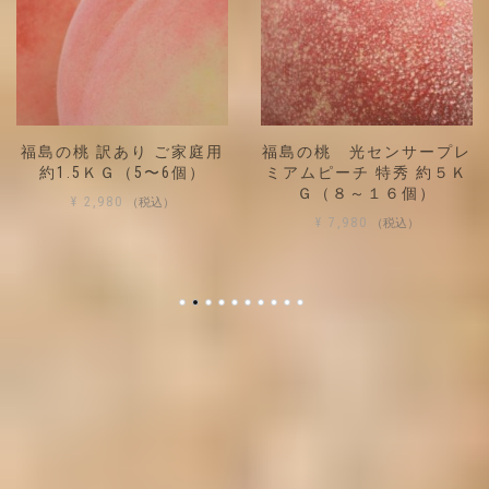
福島の桃 訳あり ご家庭用
福島の桃 光センサープレ
約1.5ＫＧ（5〜6個）
ミアムピーチ 特秀 約５Ｋ
Ｇ（８～１６個）
（税込）
¥
2,980
（税込）
¥
7,980