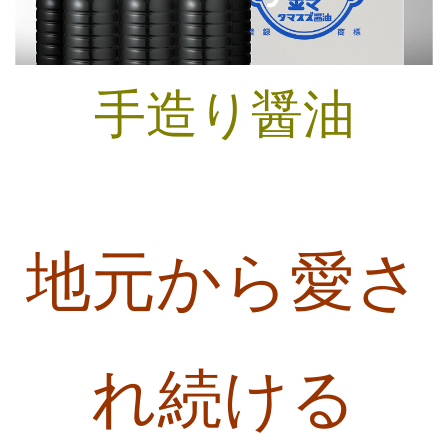
手造り醤油
地元から愛さ
れ続ける