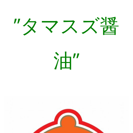
”タマスズ醤
油”