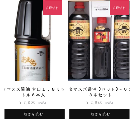
在庫切れ
在庫切れ
タマスズ醤油 甘口１．８リッ
タマスズ醤油 BセットB－０２
トル６本入
３本セット
¥
7,800
¥
2,980
（税込）
（税込）
続きを読む
続きを読む