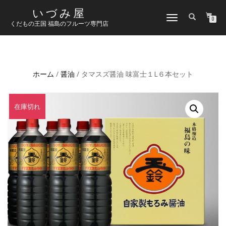
いづみ屋
ナ
0
くだもの王国 福島のフルーツ専門店
ビ
ゲ
ー
シ
ョ
ホーム
/
醤油
/ タマスズ醤油 味富士１L６本セット
ン
切
り
替
在庫切れ
え