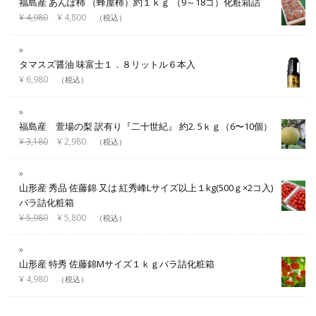
福島産 あんぽ柿 （蜂屋柿）約１ｋｇ （9～18コ）化粧箱詰
¥
4,980
¥
4,800
（税込）
タマスズ醤油 味富士１．８リットル６本入
¥
6,980
（税込）
福島産 萱場の梨 訳有り『二十世紀』 約2. 5ｋｇ（6〜10個）
¥
3,180
¥
2,980
（税込）
山形産 秀品 佐藤錦 又は 紅秀峰Lサイズ以上１kg(500ｇ×2コ入)
バラ詰化粧箱
¥
5,980
¥
5,800
（税込）
山形産 特秀 佐藤錦Mサイズ１ｋｇバラ詰化粧箱
¥
4,980
（税込）