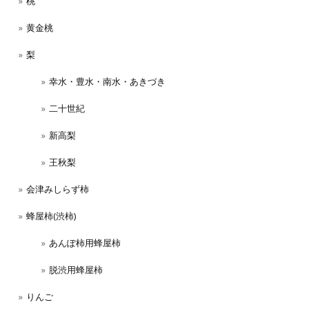
桃
黄金桃
梨
幸水・豊水・南水・あきづき
二十世紀
新高梨
王秋梨
会津みしらず柿
蜂屋柿(渋柿)
あんぽ柿用蜂屋柿
脱渋用蜂屋柿
りんご