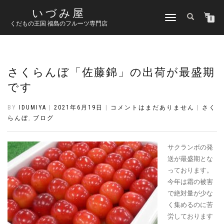
いづみ屋
ナ
0
くだもの王国 福島のフルーツ専門店
ビ
ゲ
ー
シ
ョ
さくらんぼ「佐藤錦」の出荷が最盛期
ン
です
切
り
替
BY
IDUMIYA
|
2021年6月19日
|
コメントはまだありません
|
さく
え
らんぼ
,
ブログ
サクランボの発
送が最盛期とな
っております。
今年は霜の被害
で絶対量が少な
く集めるのに苦
労しております