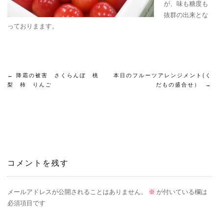
が、味も糖度も
抜群の出来とな
っておりまます。
投
←
降霜の被害 さくらんぼ 桃
本日のフルーツアレンジメント(く
梨 柿 りんご
だもの盛合せ）
→
稿
ナ
ビ
ゲ
コメントを残す
ー
メールアドレスが公開されることはありません。
※
が付いている欄は
シ
必須項目です