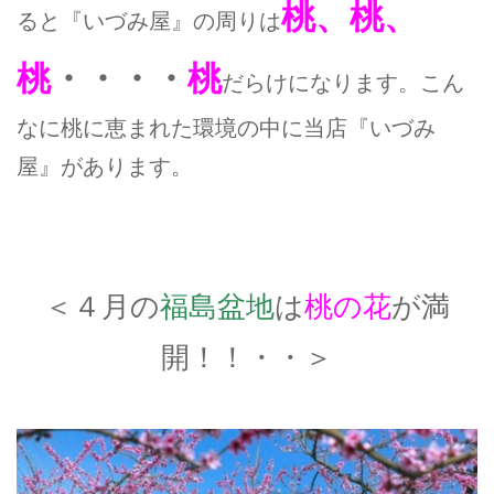
桃、桃、
ると『いづみ屋』の周りは
桃
・・・・
桃
だらけになります。こん
なに桃に恵まれた環境の中に当店『いづみ
屋』があります。
＜４月の
福島盆地
は
桃の花
が満
開！！・・＞