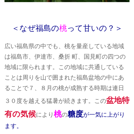
＜なぜ福島の
桃
って甘いの？＞
広い福島県の中でも、桃を量産している地域
は福島市、伊達市、桑折 町、国見町の四つの
地域に限られます。この地域に共通している
ことは周りを山で囲まれた福島盆地の中にあ
ることで７、８月の桃が成熟する時期は連日
盆地特
３０度を越える猛暑が続きます。この
有の気候
桃
糖度
により
の
が一気に上がり
ます。