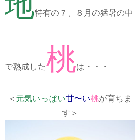
地
特有の７、８月の猛暑の中
桃
で熟成した
は・・・
＜
元気いっぱい
甘〜い
桃
が育ちま
す＞