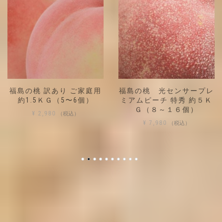
福島の桃 訳あり ご家庭用
福島の桃 光センサープレ
約1.5ＫＧ（5〜6個）
ミアムピーチ 特秀 約５Ｋ
Ｇ（８～１６個）
（税込）
¥
2,980
（税込）
¥
7,980