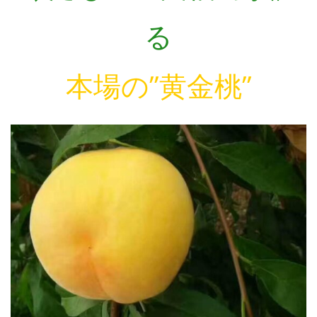
る
本場の”黄金桃”