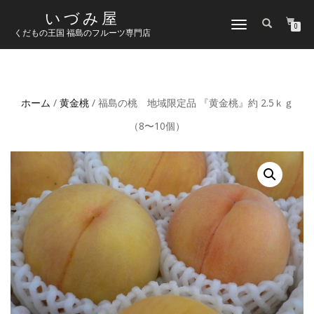
いづみ屋
ナ
0
くだもの王国 福島のフルーツ専門店
ビ
ゲ
ー
シ
ョ
ホーム
/
黄金桃
/ 福島の桃 地域限定品 『黄金桃』約 2.5ｋｇ
ン
切
（8〜10個）
り
替
え