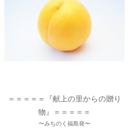
＝＝＝＝＝『献上の里からの贈り
物』＝＝＝＝＝
〜みちのく福島発〜