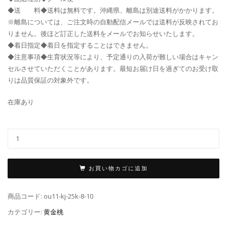
◆送 料◆送料は無料です。沖縄県、離島は別途送料がかかります。
※離島については、ご注文時の自動配信メールでは送料が反映されてお
りません。後ほど訂正した送料をメールでお知らせいたします。
◆着日指定◆着日を指定することはできません。
◆注意事項◆生育状況等により、予定通りの入荷が難しい場合はキャン
セルさせていただくことがあります。最短お届け日を過ぎてのお受け取
りは品質保証の対象外です。
在庫あり
お買い物カゴに追加
商品コード:
ou11-kj-25k-8-10
カテゴリー:
黄金桃