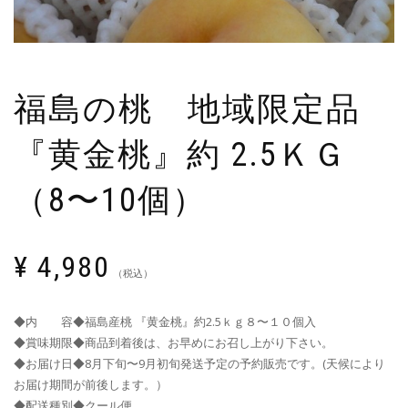
福島の桃 地域限定品
『黄金桃』約 2.5ＫＧ
（8〜10個）
¥
4,980
（税込）
◆内 容◆福島産桃 『黄金桃』約2.5ｋｇ８〜１０個入
◆賞味期限◆商品到着後は、お早めにお召し上がり下さい。
◆お届け日◆8月下旬〜9月初旬発送予定の予約販売です。(天候により
お届け期間が前後します。）
◆配送種別◆クール便